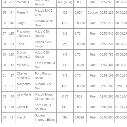
Mazda MX5
54
777
Mikhael C
AST(STR)
0.836
Rue
00:52.970
00:00.5
Rouge
Mazda MX-5
55
6
Pierre M
CS
0.814
Course
00:53.222
00:00.2
Gris
Subaru WRX
56
816
Gary J
DSP
0.83692
Rue
00:55.270
00:02.0
Bleu
François-
Volvo C30
57
115
HS
0.78
Rue
00:55.540
00:00.2
Léonard G
Rouge
Honda civic
58
323
Éric G
SMF
0.83986
Rue
00:56.247
00:00.7
rouge
Bruno-
Volvo C30
59
120
HS
0.78
Rue
00:56.786
00:00.5
Vincent G
Rouge
Ford Fiesta ST
60
112
Mikael G
EP
0.8379
Rue
00:57.481
00:00.6
Noir
Charles-
Ford Focus
61
417
HS
0.78
Rue
00:59.169
00:01.6
Antoine G
rouge
Alexandra
Subaru BRZ
62
51
DSP
0.83692
Rue
00:59.282
00:00.1
T
Noir
Lisa-Marie
Mazda Miata
63
400
CST
0.829
Rue
01:00.283
00:01.0
F
Cinnamon red
Ford Focus
64
170
xavier B
SST
0.838
Rue
03:00.000
01:59.7
RS Bleu
Subaru
65
84
Joel J
SM
0.8526
Rue
03:00.000
00:00.0
Impreza Blanc