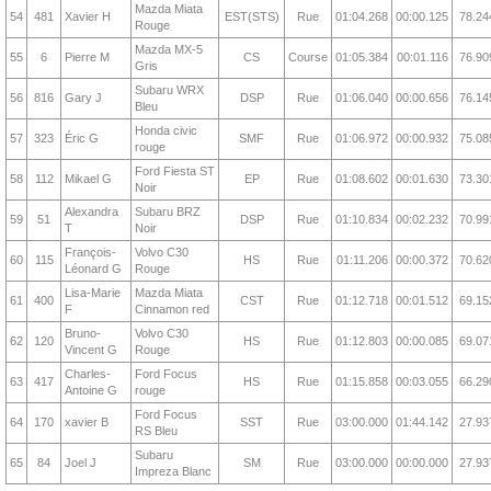
Mazda Miata
54
481
Xavier H
EST(STS)
Rue
01:04.268
00:00.125
78.24
Rouge
Mazda MX-5
55
6
Pierre M
CS
Course
01:05.384
00:01.116
76.90
Gris
Subaru WRX
56
816
Gary J
DSP
Rue
01:06.040
00:00.656
76.14
Bleu
Honda civic
57
323
Éric G
SMF
Rue
01:06.972
00:00.932
75.08
rouge
Ford Fiesta ST
58
112
Mikael G
EP
Rue
01:08.602
00:01.630
73.30
Noir
Alexandra
Subaru BRZ
59
51
DSP
Rue
01:10.834
00:02.232
70.99
T
Noir
François-
Volvo C30
60
115
HS
Rue
01:11.206
00:00.372
70.62
Léonard G
Rouge
Lisa-Marie
Mazda Miata
61
400
CST
Rue
01:12.718
00:01.512
69.15
F
Cinnamon red
Bruno-
Volvo C30
62
120
HS
Rue
01:12.803
00:00.085
69.07
Vincent G
Rouge
Charles-
Ford Focus
63
417
HS
Rue
01:15.858
00:03.055
66.29
Antoine G
rouge
Ford Focus
64
170
xavier B
SST
Rue
03:00.000
01:44.142
27.93
RS Bleu
Subaru
65
84
Joel J
SM
Rue
03:00.000
00:00.000
27.93
Impreza Blanc