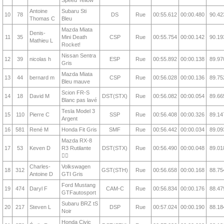
Speed Yellow
Antoine
Subaru Sti
10
78
DS
Rue
00:55.612
00:00.480
90.42
Thomas C
Bleu
Mazda Miata
Denis-
11
35
Mini Death
CSP
Rue
00:55.754
00:00.142
90.19
Mathieu L
Rocket!
Nissan Sentra
12
39
nicolas h
ESP
Rue
00:55.892
00:00.138
89.97
Gris
Mazda Miata
13
44
bernard m
CSP
Rue
00:56.028
00:00.136
89.75
Bleu mauve
Scion FR-S
14
18
David M
DST(STX)
Rue
00:56.082
00:00.054
89.66
Blanc pas lavé
Tesla Model 3
15
110
Pierre C
SSP
Rue
00:56.408
00:00.326
89.14
Argent
16
581
René M
Honda Fit Gris
SMF
Rue
00:56.442
00:00.034
89.09
Mazda RX-8
17
53
Keven D
R3 Rutilante
DST(STX)
Rue
00:56.490
00:00.048
89.01
❤️‍🔥
Charles-
Volkswagen
18
312
GST(STH)
Rue
00:56.658
00:00.168
88.75
Antoine D
GTI Gris
Ford Mustang
19
474
Daryl F
CAM-C
Rue
00:56.834
00:00.176
88.47
GTFautosport
Subaru BRZ tS
20
217
Steven L
DSP
Rue
00:57.024
00:00.190
88.18
Noir
Honda Civic