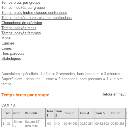
Temps bruts par groupe
Temps indexés par groupe
Temps bruts toutes classes confondues
Temps indexés toutes classes confondues
Championat de précision
Temps indexés recru
Temps indexés femmes
Mixte
Équipes
Cônes
Hors parcours
Statistiques
Autoslalom : pénalités: 1 cône = 2 secondes, hors parcours = 3 minutes.
SuperSlalom : pénalités: 1 cône = 5 secondes, hors parcours = 1 x le pire
temps.
Retour en haut
Temps bruts par groupe
CAM / X
Tour
Tour
No
Nom
Véhicule
Tour 3
Tour 4
Tour 5
Tour 6
1
2
Simon
Subaru STI
1
31
ND
ND
00:54.063
00:52.254
00:52.602
00:50.286
G
Bleu pute