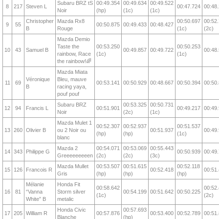
Subaru BRZ tS
00:49.354
00:49.634
00:49.522
8
217
Steven L
00:47.724
00:48
Noir
(hp)
(1c)
(1c)
Christopher
Mazda Rx8
00:50.697
00:52
9
55
00:50.875
00:49.433
00:48.427
B
Rouge
(1c)
(2c)
Mazda Demio
Taste the
00:53.250
00:50.253
10
43
Samuel B
00:49.857
00:49.722
00:48
rainbow, Race
(1c)
(1c)
the rainbow!🌈
Mazda Miata
Véronique
Bleu, mauve
11
69
00:53.141
00:50.929
00:48.667
00:50.394
00:50
B
racing yaya,
pouf pouf
Subaru BRZ
00:53.325
00:50.731
12
94
Francis L
00:51.901
00:49.217
00:49
Noir
(2c)
(1c)
Mazda Mulet 1
00:52.307
00:52.937
00:51.537
13
260
Olivier B
ou 2 Noir ou
00:51.937
00:49
(hp)
(hp)
(1c)
blanc
Mazda 2
00:54.071
00:53.069
00:55.443
14
343
Philippe G
00:50.939
00:49
Greeeeeeeeen
(2c)
(2c)
(3c)
Mazda Mullet
00:53.507
00:51.615
00:52.118
15
126
Francois R
00:52.418
00:51
Gris
(hp)
(hp)
(hp)
Mélanie
Honda Fit
00:58.642
00:52
16
81
“Vanna
Storm silver
00:54.199
00:51.642
00:50.225
(1c)
(2c)
White” B
metalic
Honda Civic
00:57.693
17
205
William R
00:57.876
00:53.400
00:52.789
00:51
Blanche
(hp)