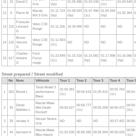
11
15
David C
01:05.686
01:03.246
01:04.540
0
Gris
(hp)
(1c)
Mazda
01:11.724
01:08.593
01:07.996
01:05.594
12
6
Pierre M
01:05.384
0
MX-5 Gris
(hp)
(hp)
(1c)
(hp)
François-
Volvo C30
13
115
Léonard
01:11.206
16:39.999
ND
ND
ND
Rouge
G
Bruno-
Volvo C30
01:12.803
14
120
Vincent
ND
ND
ND
ND
Rouge
(2c)
G
Charles-
Ford
01:23.899
01:15.318
01:15.082
01:17.898
01:16.080
0
15
417
Antoine
Focus
(1c)
(hp)
(hp)
(hp)
(hp)
(
G
rouge
Street prepared / Street modified
No
Nom
Véhicule
Tour 1
Tour 2
Tour 3
Tour 4
Tour 
Tesla Model 3
01:00.381
00:55.764
1
262
Benoit L
performance
00:56.618
01:05.415
00:54
(1c)
(1c)
Blanc
Mazda Miata
Denis-
00:58.777
00:59
2
35
Mini Death
00:56.627
00:56.208
00:56.472
Mathieu L
(1c)
(2c)
Rocket!
Nissan Sentra
3
39
nicolas h
ND
ND
ND
00:57.402
00:56
Gris
Mazda Miata
00:58
4
44
bernard m
01:02.530
00:58.285
00:56.394
00:56.028
Bleu mauve
(1c)