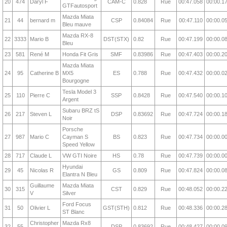
20
474
Daryl F
CAM-C
0.828
Rue
00:47.058
00:00.1
GTFautosport
Mazda Miata
21
44
bernard m
CSP
0.84084
Rue
00:47.110
00:00.0
Bleu mauve
Mazda RX-8
22
3333
Mario B
DST(STX)
0.82
Rue
00:47.199
00:00.0
Bleu
23
581
René M
Honda Fit Gris
SMF
0.83986
Rue
00:47.403
00:00.2
Mazda Miata
24
95
Catherine B
MX5
ES
0.788
Rue
00:47.432
00:00.0
Bourgogne
Tesla Model 3
25
110
Pierre C
SSP
0.8428
Rue
00:47.540
00:00.1
Argent
Subaru BRZ tS
26
217
Steven L
DSP
0.83692
Rue
00:47.724
00:00.1
Noir
Porsche
27
987
Mario C
Cayman S
BS
0.823
Rue
00:47.734
00:00.0
Speed Yellow
28
717
Claude L
VW GTI Noire
HS
0.78
Rue
00:47.739
00:00.0
Hyundai
29
45
Nicolas R
GS
0.809
Rue
00:47.824
00:00.0
Elantra N Bleu
Guillaume
Mazda Miata
30
315
CST
0.829
Rue
00:48.052
00:00.2
V
Silver
Ford Focus
31
50
Olivier L
GST(STH)
0.812
Rue
00:48.336
00:00.2
ST Blanc
Christopher
Mazda Rx8
32
55
DSP
0.83692
Rue
00:48.427
00:00.0