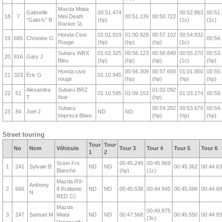
Mazda Miata
Gabrielle
00:51.474
00:52.863
00:51
18
7
Mini Death
00:51.139
00:50.722
“Gabr/x” B
(hp)
(1c)
(1c)
Rocket 🚀
Honda Civic
01:01.919
01:00.928
00:57.102
00:54.832
19
685
Christine G
00:54
Rouge
(hp)
(hp)
(hp)
(1c)
Subaru WRX
01:02.325
00:56.123
00:56.840
00:55.270
00:53
20
816
Gary J
Bleu
(hp)
(hp)
(hp)
(1c)
(hp)
Honda civic
00:56.309
00:57.658
01:01.850
00:55
21
323
Éric G
01:10.945
rouge
(hp)
(hp)
(hp)
(hp)
Alexandra
Subaru BRZ
01:02.092
22
51
01:10.595
01:09.153
01:03.174
00:59
T
Noir
(hp)
Subaru
00:59.282
00:53.679
00:54
23
84
Joel J
ND
ND
Impreza Blanc
(hp)
(hp)
(hp)
Street touring
Tour
Tour
No
Nom
Véhicule
Tour 3
Tour 4
Tour 5
Tour 6
1
2
Scion Frs
00:45.249
00:45.869
1
241
Sylvain B
ND
ND
00:45.362
00:44.6
Blanche
(hp)
(1c)
Mazda RX-
Anthony
2
666
8 Rutilante
ND
ND
00:45.538
00:44.945
00:45.086
00:44.6
N
RED ❤️‍🔥
Mazda
00:49.875
3
247
Samuel M
Miata
ND
ND
00:47.568
00:45.550
00:44.9
(3c)