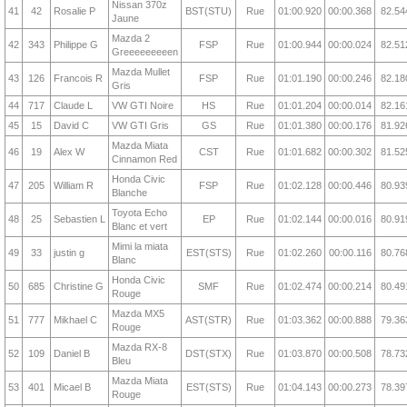
Nissan 370z
41
42
Rosalie P
BST(STU)
Rue
01:00.920
00:00.368
82.54
Jaune
Mazda 2
42
343
Philippe G
FSP
Rue
01:00.944
00:00.024
82.51
Greeeeeeeeen
Mazda Mullet
43
126
Francois R
FSP
Rue
01:01.190
00:00.246
82.18
Gris
44
717
Claude L
VW GTI Noire
HS
Rue
01:01.204
00:00.014
82.16
45
15
David C
VW GTI Gris
GS
Rue
01:01.380
00:00.176
81.92
Mazda Miata
46
19
Alex W
CST
Rue
01:01.682
00:00.302
81.52
Cinnamon Red
Honda Civic
47
205
William R
FSP
Rue
01:02.128
00:00.446
80.93
Blanche
Toyota Echo
48
25
Sebastien L
EP
Rue
01:02.144
00:00.016
80.91
Blanc et vert
Mimi la miata
49
33
justin g
EST(STS)
Rue
01:02.260
00:00.116
80.76
Blanc
Honda Civic
50
685
Christine G
SMF
Rue
01:02.474
00:00.214
80.49
Rouge
Mazda MX5
51
777
Mikhael C
AST(STR)
Rue
01:03.362
00:00.888
79.36
Rouge
Mazda RX-8
52
109
Daniel B
DST(STX)
Rue
01:03.870
00:00.508
78.73
Bleu
Mazda Miata
53
401
Micael B
EST(STS)
Rue
01:04.143
00:00.273
78.39
Rouge