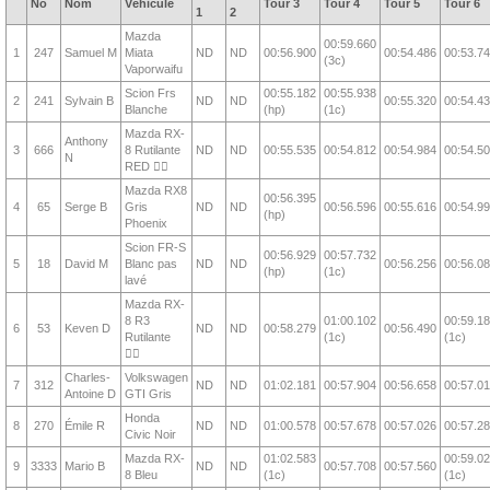
No
Nom
Véhicule
Tour 3
Tour 4
Tour 5
Tour 6
1
2
Mazda
00:59.660
1
247
Samuel M
Miata
ND
ND
00:56.900
00:54.486
00:53.7
(3c)
Vaporwaifu
Scion Frs
00:55.182
00:55.938
2
241
Sylvain B
ND
ND
00:55.320
00:54.4
Blanche
(hp)
(1c)
Mazda RX-
Anthony
3
666
8 Rutilante
ND
ND
00:55.535
00:54.812
00:54.984
00:54.5
N
RED ❤️‍🔥
Mazda RX8
00:56.395
4
65
Serge B
Gris
ND
ND
00:56.596
00:55.616
00:54.9
(hp)
Phoenix
Scion FR-S
00:56.929
00:57.732
5
18
David M
Blanc pas
ND
ND
00:56.256
00:56.0
(hp)
(1c)
lavé
Mazda RX-
8 R3
01:00.102
00:59.1
6
53
Keven D
ND
ND
00:58.279
00:56.490
Rutilante
(1c)
(1c)
❤️‍🔥
Charles-
Volkswagen
7
312
ND
ND
01:02.181
00:57.904
00:56.658
00:57.0
Antoine D
GTI Gris
Honda
8
270
Émile R
ND
ND
01:00.578
00:57.678
00:57.026
00:57.2
Civic Noir
Mazda RX-
01:02.583
00:59.0
9
3333
Mario B
ND
ND
00:57.708
00:57.560
8 Bleu
(1c)
(1c)