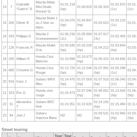
Mazda Miata
Gabrielle
01:01.218
01:02.870
01:01
14
7
Mini Death
01:00.819
01:00.324
“Gabr/x” B
(hp)
(1c)
(1c)
Rocket 🚀
Mazda Mulet 1
01:04.076
01:04.847
01:03.132
15
260
Olivier B
ou 2 Noir ou
01:03.623
01:01
(hp)
(hp)
(1c)
blanc
Mazda 2
01:06.236
01:05.009
01:07.917
16
343
Philippe G
01:02.400
01:00
Greeeeeeeeen
(2c)
(2c)
(3c)
Mazda Mullet
01:05.545
01:03.228
01:03.844
17
126
Francois R
01:04.212
01:03
Gris
(hp)
(hp)
(hp)
Honda Civic
01:10.673
18
205
William R
01:10.898
01:05.415
01:04.666
01:03
Blanche
(hp)
Honda Civic
01:13.726
01:12.546
01:07.991
01:05.288
19
685
Christine G
01:04
Rouge
(hp)
(hp)
(hp)
(1c)
Subaru WRX
01:14.470
01:07.059
01:07.916
01:06.040
01:04
20
816
Gary J
Bleu
(hp)
(hp)
(hp)
(1c)
(hp)
Honda civic
01:07.046
01:08.652
01:13.644
01:06
21
323
Éric G
01:24.473
rouge
(hp)
(hp)
(hp)
(hp)
Alexandra
Subaru BRZ
01:14.192
22
51
01:24.351
01:22.629
01:15.484
01:11
T
Noir
(hp)
Subaru
01:09.531
01:02.960
01:03
23
84
Joel J
ND
ND
Impreza Blanc
(hp)
(hp)
(hp)
Street touring
Tour
Tour