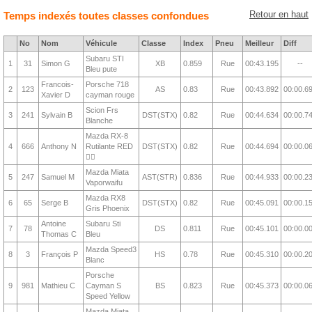
Retour en haut
Temps indexés toutes classes confondues
No
Nom
Véhicule
Classe
Index
Pneu
Meilleur
Diff
Subaru STI
1
31
Simon G
XB
0.859
Rue
00:43.195
--
Bleu pute
Francois-
Porsche 718
2
123
AS
0.83
Rue
00:43.892
00:00.6
Xavier D
cayman rouge
Scion Frs
3
241
Sylvain B
DST(STX)
0.82
Rue
00:44.634
00:00.7
Blanche
Mazda RX-8
4
666
Anthony N
Rutilante RED
DST(STX)
0.82
Rue
00:44.694
00:00.0
❤️‍🔥
Mazda Miata
5
247
Samuel M
AST(STR)
0.836
Rue
00:44.933
00:00.2
Vaporwaifu
Mazda RX8
6
65
Serge B
DST(STX)
0.82
Rue
00:45.091
00:00.1
Gris Phoenix
Antoine
Subaru Sti
7
78
DS
0.811
Rue
00:45.101
00:00.0
Thomas C
Bleu
Mazda Speed3
8
3
François P
HS
0.78
Rue
00:45.310
00:00.2
Blanc
Porsche
9
981
Mathieu C
Cayman S
BS
0.823
Rue
00:45.373
00:00.0
Speed Yellow
Mazda Miata