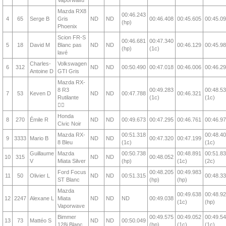
Vaporwaifu
Mazda RX8
00:46.243
4
65
Serge B
Gris
ND
ND
00:46.408
00:45.605
00:45.0
(hp)
Phoenix
Scion FR-S
00:46.681
00:47.340
5
18
David M
Blanc pas
ND
ND
00:46.129
00:45.9
(hp)
(1c)
lavé
Charles-
Volkswagen
6
312
ND
ND
00:50.490
00:47.018
00:46.006
00:46.2
Antoine D
GTI Gris
Mazda RX-
8 R3
00:49.283
00:48.5
7
53
Keven D
ND
ND
00:47.788
00:46.321
Rutilante
(1c)
(1c)
❤️‍🔥
Honda
8
270
Émile R
ND
ND
00:49.673
00:47.295
00:46.761
00:46.9
Civic Noir
Mazda RX-
00:51.318
00:48.4
9
3333
Mario B
ND
ND
00:47.320
00:47.199
8 Bleu
(1c)
(1c)
Guillaume
Mazda
00:50.738
00:48.891
00:51.8
10
315
ND
ND
00:48.052
V
Miata Silver
(hp)
(1c)
(2c)
Ford Focus
00:48.205
00:49.983
11
50
Olivier L
ND
ND
00:51.315
00:48.3
ST Blanc
(hp)
(hp)
Mazda
00:49.638
00:48.9
12
2247
Alexane L
Miata
ND
ND
ND
00:49.038
(1c)
(hp)
Vaporwave
Bimmer
00:49.575
00:49.052
00:49.5
13
73
Mattéo S
ND
ND
00:50.049
128i Blanc
(hp)
(1c)
(1c)