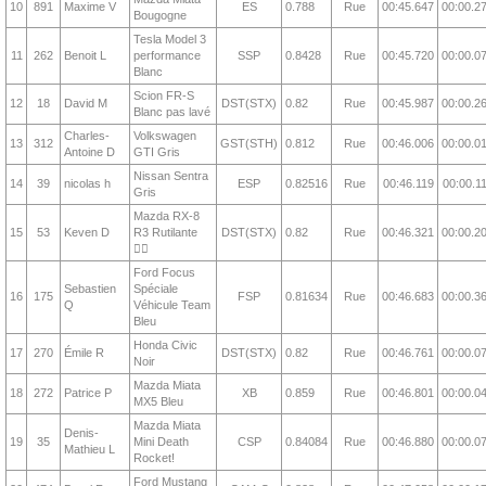
10
891
Maxime V
ES
0.788
Rue
00:45.647
00:00.2
Bougogne
Tesla Model 3
11
262
Benoit L
performance
SSP
0.8428
Rue
00:45.720
00:00.0
Blanc
Scion FR-S
12
18
David M
DST(STX)
0.82
Rue
00:45.987
00:00.2
Blanc pas lavé
Charles-
Volkswagen
13
312
GST(STH)
0.812
Rue
00:46.006
00:00.0
Antoine D
GTI Gris
Nissan Sentra
14
39
nicolas h
ESP
0.82516
Rue
00:46.119
00:00.1
Gris
Mazda RX-8
15
53
Keven D
R3 Rutilante
DST(STX)
0.82
Rue
00:46.321
00:00.2
❤️‍🔥
Ford Focus
Sebastien
Spéciale
16
175
FSP
0.81634
Rue
00:46.683
00:00.3
Q
Véhicule Team
Bleu
Honda Civic
17
270
Émile R
DST(STX)
0.82
Rue
00:46.761
00:00.0
Noir
Mazda Miata
18
272
Patrice P
XB
0.859
Rue
00:46.801
00:00.0
MX5 Bleu
Mazda Miata
Denis-
19
35
Mini Death
CSP
0.84084
Rue
00:46.880
00:00.0
Mathieu L
Rocket!
Ford Mustang