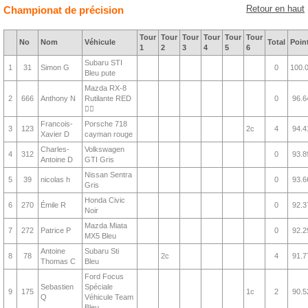
Retour en haut
Championat de précision
Tour
Tour
Tour
Tour
Tour
Tour
No
Nom
Véhicule
Total
Poin
1
2
3
4
5
6
Subaru STI
1
31
Simon G
0
100.
Bleu pute
Mazda RX-8
2
666
Anthony N
Rutilante RED
0
96.6
❤️‍🔥
Francois-
Porsche 718
3
123
2c
4
94.4
Xavier D
cayman rouge
Charles-
Volkswagen
4
312
0
93.8
Antoine D
GTI Gris
Nissan Sentra
5
39
nicolas h
0
93.6
Gris
Honda Civic
6
270
Émile R
0
92.3
Noir
Mazda Miata
7
272
Patrice P
0
92.2
MX5 Bleu
Antoine
Subaru Sti
8
78
2c
4
91.7
Thomas C
Bleu
Ford Focus
Sebastien
Spéciale
9
175
1c
2
90.5
Q
Véhicule Team
Bleu