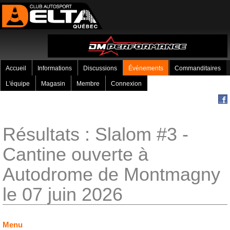
Accueil
Informations
Discussions
Événements
Commanditaires
L'équipe
Magasin
Membre
Connexion
Résultats :
Slalom #3 -
Cantine ouverte à
Autodrome de Montmagny
le 07 juin 2026
Menu