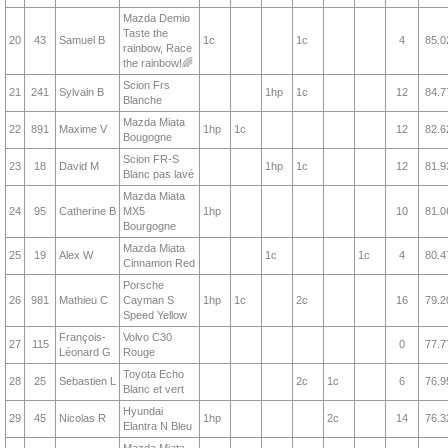
Mazda Demio
Taste the
20
43
Samuel B
1c
1c
4
85.0
rainbow, Race
the rainbow!🌈
Scion Frs
21
241
Sylvain B
1hp
1c
12
84.7
Blanche
Mazda Miata
22
891
Maxime V
1hp
1c
12
82.6
Bougogne
Scion FR-S
23
18
David M
1hp
1c
12
81.9
Blanc pas lavé
Mazda Miata
24
95
Catherine B
MX5
1hp
10
81.0
Bourgogne
Mazda Miata
25
19
Alex W
1c
1c
4
80.4
Cinnamon Red
Porsche
26
981
Mathieu C
Cayman S
1hp
1c
2c
16
79.2
Speed Yellow
François-
Volvo C30
27
115
0
77.7
Léonard G
Rouge
Toyota Echo
28
25
Sebastien L
2c
1c
6
76.9
Blanc et vert
Hyundai
29
45
Nicolas R
1hp
2c
14
76.3
Elantra N Bleu