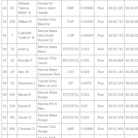
Mélanie
Honda Fit
43
81
“Vanna
Storm silver
SMF
0.83986
Rue
00:50.225
00:00.2
White” B
metalic
Honda Civic
44
205
William R
FSP
0.81634
Rue
00:50.717
00:00.4
Blanche
Mazda Miata
Gabrielle
45
7
Mini Death
CSP
0.84084
Rue
00:50.722
00:00.0
“Gabr/x” B
Rocket 🚀
Mimi la miata
46
33
justin g
EST(STS)
0.815
Rue
00:50.741
00:00.0
Blanc
Nissan 370z
47
42
Rosalie P
BST(STU)
0.835
Rue
00:50.868
00:00.1
Jaune
Mazda Miata
48
19
Alex W
CST
0.829
Rue
00:51.134
00:00.2
Cinnamon Red
Toyota Echo
49
25
Sebastien L
EP
0.8379
Rue
00:52.070
00:00.9
Blanc et vert
Mazda Miata
50
401
Micael B
EST(STS)
0.815
Rue
00:52.276
00:00.2
Rouge
Mazda RX-8
51
109
Daniel B
DST(STX)
0.82
Rue
00:52.373
00:00.0
Bleu
Mazda Miata
52
481
Xavier H
EST(STS)
0.815
Rue
00:52.378
00:00.0
Rouge
Honda Civic
53
685
Christine G
SMF
0.83986
Rue
00:52.469
00:00.0
Rouge