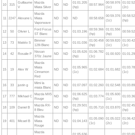
Guillaume
Mazda
01:01.205
00:58.976
01:02.5
10
315
ND
ND
00:57.964
V
Miata Silver
(hp)
(1c)
(2c)
Mazda
00:59.376
00:58.5
11
2247
Alexane L
Miata
ND
ND
ND
00:58.658
(1c)
(hp)
Vaporwave
Ford Focus
00:59.366
01:01.556
12
50
Olivier L
ND
ND
01:03.196
00:59.5
ST Blanc
(hp)
(hp)
Bimmer
01:00.458
00:59.820
01:00.4
13
73
Mattéo S
ND
ND
01:01.036
128i Blanc
(hp)
(1c)
(1c)
Nissan
01:05.626
01:06.782
14
42
Rosalie P
ND
ND
01:00.920
01:01.2
370z Jaune
(hp)
(1c)
Mazda
Miata
01:05.965
01:03.7
15
19
Alex W
ND
ND
01:02.684
01:01.682
Cinnamon
(1c)
(1c)
Red
Mimi la
16
33
justin g
ND
ND
01:07.097
01:02.260
01:02.548
01:03.8
miata Blanc
Mazda MX5
01:06.625
01:05.600
17
777
Mikhael C
ND
ND
01:03.774
01:03.3
Rouge
(hp)
(1c)
Mazda RX-
01:29.501
01:02.4
18
109
Daniel B
ND
ND
01:05.710
01:03.870
8 Bleu
(hp)
(hp)
Mazda
01:05.090
01:05.022
01:06.4
19
401
Micael B
Miata
ND
ND
01:04.143
(1c)
(2c)
(2c)
Rouge
Mazda
01:05.636
01:03.6