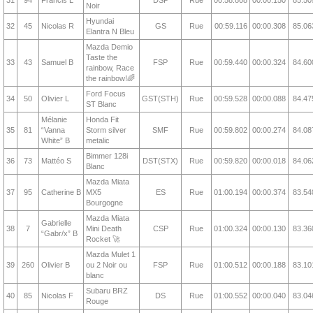
31
94
Francis L
DSP
Rue
00:58.808
00:00.150
85.50
Noir
Hyundai
32
45
Nicolas R
GS
Rue
00:59.116
00:00.308
85.06
Elantra N Bleu
Mazda Demio
Taste the
33
43
Samuel B
FSP
Rue
00:59.440
00:00.324
84.60
rainbow, Race
the rainbow!🌈
Ford Focus
34
50
Olivier L
GST(STH)
Rue
00:59.528
00:00.088
84.47
ST Blanc
Mélanie
Honda Fit
35
81
“Vanna
Storm silver
SMF
Rue
00:59.802
00:00.274
84.08
White” B
metalic
Bimmer 128i
36
73
Mattéo S
DST(STX)
Rue
00:59.820
00:00.018
84.06
Blanc
Mazda Miata
37
95
Catherine B
MX5
ES
Rue
01:00.194
00:00.374
83.54
Bourgogne
Mazda Miata
Gabrielle
38
7
Mini Death
CSP
Rue
01:00.324
00:00.130
83.36
“Gabr/x” B
Rocket 🚀
Mazda Mulet 1
39
260
Olivier B
ou 2 Noir ou
FSP
Rue
01:00.512
00:00.188
83.10
blanc
Subaru BRZ
40
85
Nicolas F
DS
Rue
01:00.552
00:00.040
83.04
Rouge