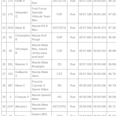
21
270
Émile R
DST(STX)
Rue
00:57.026
00:00.002
88.18
Noir
Ford Focus
Sebastien
Spéciale
22
175
FSP
Rue
00:57.186
00:00.160
87.93
Q
Véhicule Team
Bleu
Mazda RX-8
23
3333
Mario B
DST(STX)
Rue
00:57.560
00:00.374
87.36
Bleu
Christopher
Mazda Rx8
24
55
DSP
Rue
00:57.864
00:00.304
86.90
B
Rouge
Mazda Miata
Véronique
Bleu, mauve
25
69
CSP
Rue
00:57.880
00:00.016
86.88
B
racing yaya,
pouf pouf
Mazda Miata
26
891
Maxime V
ES
Rue
00:57.928
00:00.048
86.80
Bougogne
Guillaume
Mazda Miata
27
315
CST
Rue
00:57.964
00:00.036
86.75
V
Silver
Porsche
28
987
Mario C
Cayman S
BS
Rue
00:58.000
00:00.036
86.70
Speed Yellow
Mazda Speed3
29
3
François P
HS
Rue
00:58.090
00:00.090
86.56
Blanc
Mazda Miata
30
2247
Alexane L
AST(STR)
Rue
00:58.658
00:00.568
85.72
Vaporwave
Subaru BRZ