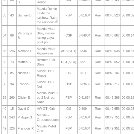
B
Rouge
Mazda Demio
Taste the
33
43
Samuel B
FSP
0.81634
Rue
00:48.523
00:00.0
rainbow, Race
the rainbow!🌈
Mazda Miata
Véronique
Bleu, mauve
34
69
CSP
0.84084
Rue
00:48.667
00:00.1
B
racing yaya,
pouf pouf
Mazda Miata
35
2247
Alexane L
AST(STR)
0.836
Rue
00:49.038
00:00.3
Vaporwave
Bimmer 128i
36
73
Mattéo S
DST(STX)
0.82
Rue
00:49.052
00:00.0
Blanc
Subaru BRZ
37
85
Nicolas F
DS
0.811
Rue
00:49.107
00:00.0
Rouge
Subaru BRZ
38
94
Francis L
DSP
0.83692
Rue
00:49.217
00:00.1
Noir
Mazda Mulet 1
39
260
Olivier B
ou 2 Noir ou
FSP
0.81634
Rue
00:49.398
00:00.1
blanc
40
15
David C
VW GTI Gris
GS
0.809
Rue
00:49.656
00:00.2
Mazda 2
41
343
Philippe G
FSP
0.81634
Rue
00:49.751
00:00.0
Greeeeeeeeen
Mazda Mullet
42
126
Francois R
FSP
0.81634
Rue
00:49.951
00:00.2
Gris