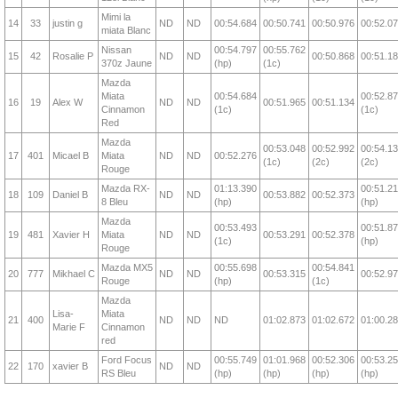
Mimi la
14
33
justin g
ND
ND
00:54.684
00:50.741
00:50.976
00:52.0
miata Blanc
Nissan
00:54.797
00:55.762
15
42
Rosalie P
ND
ND
00:50.868
00:51.1
370z Jaune
(hp)
(1c)
Mazda
Miata
00:54.684
00:52.8
16
19
Alex W
ND
ND
00:51.965
00:51.134
Cinnamon
(1c)
(1c)
Red
Mazda
00:53.048
00:52.992
00:54.1
17
401
Micael B
Miata
ND
ND
00:52.276
(1c)
(2c)
(2c)
Rouge
Mazda RX-
01:13.390
00:51.2
18
109
Daniel B
ND
ND
00:53.882
00:52.373
8 Bleu
(hp)
(hp)
Mazda
00:53.493
00:51.8
19
481
Xavier H
Miata
ND
ND
00:53.291
00:52.378
(1c)
(hp)
Rouge
Mazda MX5
00:55.698
00:54.841
20
777
Mikhael C
ND
ND
00:53.315
00:52.9
Rouge
(hp)
(1c)
Mazda
Lisa-
Miata
21
400
ND
ND
ND
01:02.873
01:02.672
01:00.2
Marie F
Cinnamon
red
Ford Focus
00:55.749
01:01.968
00:52.306
00:53.2
22
170
xavier B
ND
ND
RS Bleu
(hp)
(hp)
(hp)
(hp)