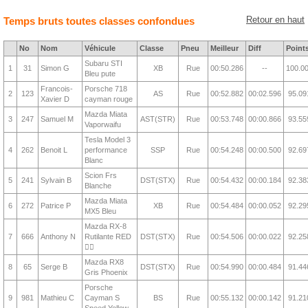
Retour en haut
Temps bruts toutes classes confondues
No
Nom
Véhicule
Classe
Pneu
Meilleur
Diff
Point
Subaru STI
1
31
Simon G
XB
Rue
00:50.286
--
100.0
Bleu pute
Francois-
Porsche 718
2
123
AS
Rue
00:52.882
00:02.596
95.09
Xavier D
cayman rouge
Mazda Miata
3
247
Samuel M
AST(STR)
Rue
00:53.748
00:00.866
93.55
Vaporwaifu
Tesla Model 3
4
262
Benoit L
performance
SSP
Rue
00:54.248
00:00.500
92.69
Blanc
Scion Frs
5
241
Sylvain B
DST(STX)
Rue
00:54.432
00:00.184
92.38
Blanche
Mazda Miata
6
272
Patrice P
XB
Rue
00:54.484
00:00.052
92.29
MX5 Bleu
Mazda RX-8
7
666
Anthony N
Rutilante RED
DST(STX)
Rue
00:54.506
00:00.022
92.25
❤️‍🔥
Mazda RX8
8
65
Serge B
DST(STX)
Rue
00:54.990
00:00.484
91.44
Gris Phoenix
Porsche
9
981
Mathieu C
Cayman S
BS
Rue
00:55.132
00:00.142
91.21