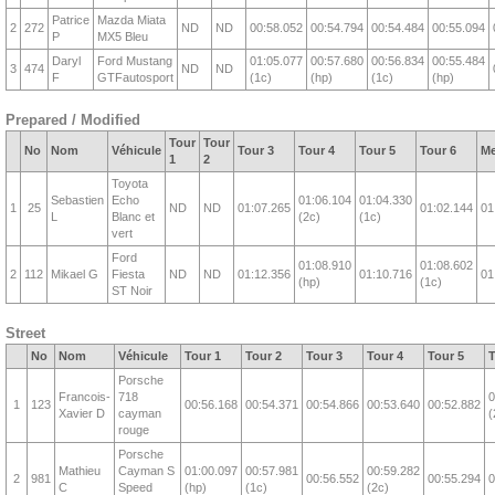
Patrice
Mazda Miata
2
272
ND
ND
00:58.052
00:54.794
00:54.484
00:55.094
P
MX5 Bleu
Daryl
Ford Mustang
01:05.077
00:57.680
00:56.834
00:55.484
3
474
ND
ND
F
GTFautosport
(1c)
(hp)
(1c)
(hp)
Prepared / Modified
Tour
Tour
No
Nom
Véhicule
Tour 3
Tour 4
Tour 5
Tour 6
Me
1
2
Toyota
Sebastien
Echo
01:06.104
01:04.330
1
25
ND
ND
01:07.265
01:02.144
01
L
Blanc et
(2c)
(1c)
vert
Ford
01:08.910
01:08.602
2
112
Mikael G
Fiesta
ND
ND
01:12.356
01:10.716
01
(hp)
(1c)
ST Noir
Street
No
Nom
Véhicule
Tour 1
Tour 2
Tour 3
Tour 4
Tour 5
T
Porsche
Francois-
718
0
1
123
00:56.168
00:54.371
00:54.866
00:53.640
00:52.882
Xavier D
cayman
(
rouge
Porsche
Mathieu
Cayman S
01:00.097
00:57.981
00:59.282
2
981
00:56.552
00:55.294
0
C
Speed
(hp)
(1c)
(2c)