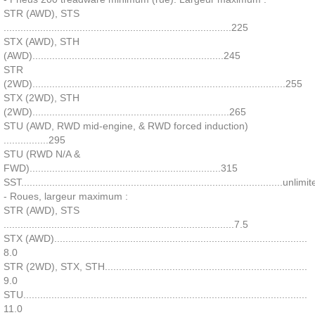
STR (AWD), STS
.................................................................................225
STX (AWD), STH
(AWD)....................................................................245
STR
(2WD)..........................................................................................255
STX (2WD), STH
(2WD)......................................................................265
STU (AWD, RWD mid-engine, & RWD forced induction)
................295
STU (RWD N/A &
FWD)....................................................................315
SST.............................................................................................unlimi
- Roues, largeur maximum :
STR (AWD), STS
..................................................................................7.5
STX (AWD)..........................................................................................
8.0
STR (2WD), STX, STH........................................................................
9.0
STU.....................................................................................................
11.0