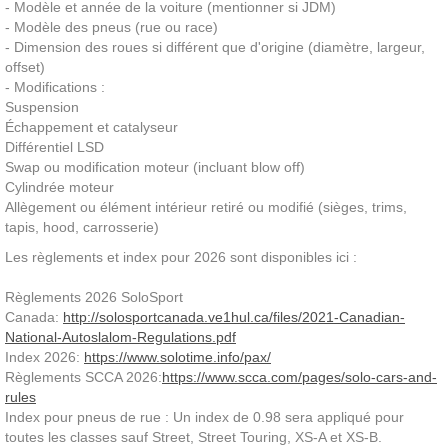
- Modèle et année de la voiture (mentionner si JDM)
- Modèle des pneus (rue ou race)
- Dimension des roues si différent que d'origine (diamètre, largeur,
offset)
- Modifications :
Suspension
Échappement et catalyseur
Différentiel LSD
Swap ou modification moteur (incluant blow off)
Cylindrée moteur
Allègement ou élément intérieur retiré ou modifié (sièges, trims,
tapis, hood, carrosserie)
Les règlements et index pour 2026 sont disponibles ici :
Règlements 2026 SoloSport
Canada:
http://solosportcanada.ve1hul.ca/files/2021-Canadian-
National-Autoslalom-Regulations.pdf
Index 2026:
https://www.solotime.info/pax/
Règlements SCCA 2026:
https://www.scca.com/pages/solo-cars-and-
rules
Index pour pneus de rue : Un index de 0.98 sera appliqué pour
toutes les classes sauf Street, Street Touring, XS-A et XS-B.