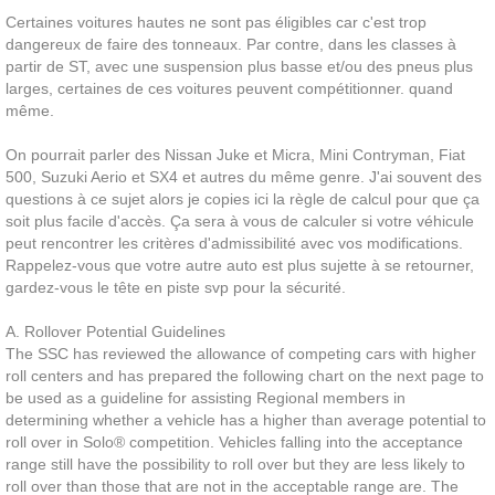
Certaines voitures hautes ne sont pas éligibles car c'est trop
dangereux de faire des tonneaux. Par contre, dans les classes à
partir de ST, avec une suspension plus basse et/ou des pneus plus
larges, certaines de ces voitures peuvent compétitionner. quand
même.
On pourrait parler des Nissan Juke et Micra, Mini Contryman, Fiat
500, Suzuki Aerio et SX4 et autres du même genre. J'ai souvent des
questions à ce sujet alors je copies ici la règle de calcul pour que ça
soit plus facile d'accès. Ça sera à vous de calculer si votre véhicule
peut rencontrer les critères d'admissibilité avec vos modifications.
Rappelez-vous que votre autre auto est plus sujette à se retourner,
gardez-vous le tête en piste svp pour la sécurité.
A. Rollover Potential Guidelines
The SSC has reviewed the allowance of competing cars with higher
roll centers and has prepared the following chart on the next page to
be used as a guideline for assisting Regional members in
determining whether a vehicle has a higher than average potential to
roll over in Solo® competition. Vehicles falling into the acceptance
range still have the possibility to roll over but they are less likely to
roll over than those that are not in the acceptable range are. The