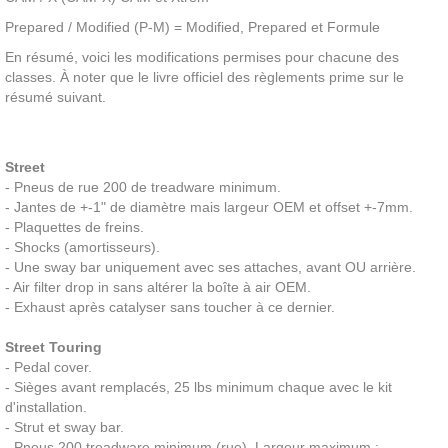
Prepared / Modified (P-M) = Modified, Prepared et Formule
En résumé, voici les modifications permises pour chacune des
classes. À noter que le livre officiel des règlements prime sur le
résumé suivant.
Street
- Pneus de rue 200 de treadware minimum.
- Jantes de +-1" de diamètre mais largeur OEM et offset +-7mm.
- Plaquettes de freins.
- Shocks (amortisseurs).
- Une sway bar uniquement avec ses attaches, avant OU arrière.
- Air filter drop in sans altérer la boîte à air OEM.
- Exhaust après catalyser sans toucher à ce dernier.
Street Touring
- Pedal cover.
- Sièges avant remplacés, 25 lbs minimum chaque avec le kit
d'installation.
- Strut et sway bar.
- Pneus 200 treadware minimum (rue). Largeur maximum :