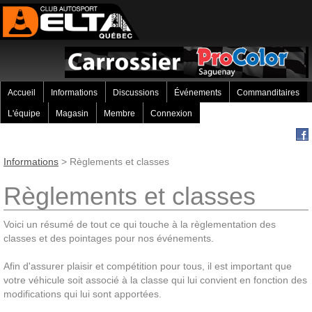
Accueil
Informations
Discussions
Événements
Commanditaires
L'équipe
Magasin
Membre
Connexion
Informations
> Règlements et classes
Règlements et classes
Voici un résumé de tout ce qui touche à la règlementation des
classes et des pointages pour nos événements.
Afin d'assurer plaisir et compétition pour tous, il est important que
votre véhicule soit associé à la classe qui lui convient en fonction des
modifications qui lui sont apportées.