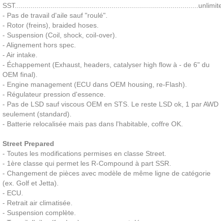
SST.............................................................................................unlimi
- Pas de travail d'aile sauf "roulé".
- Rotor (freins), braided hoses.
- Suspension (Coil, shock, coil-over).
- Alignement hors spec.
- Air intake.
- Échappement (Exhaust, headers, catalyser high flow à - de 6" du
OEM final).
- Engine management (ECU dans OEM housing, re-Flash).
- Régulateur pression d'essence.
- Pas de LSD sauf viscous OEM en STS. Le reste LSD ok, 1 par AWD
seulement (standard).
- Batterie relocalisée mais pas dans l'habitable, coffre OK.
Street Prepared
- Toutes les modifications permises en classe Street.
- 1ère classe qui permet les R-Compound à part SSR.
- Changement de pièces avec modèle de même ligne de catégorie
(ex. Golf et Jetta).
- ECU.
- Retrait air climatisée.
- Suspension complète.